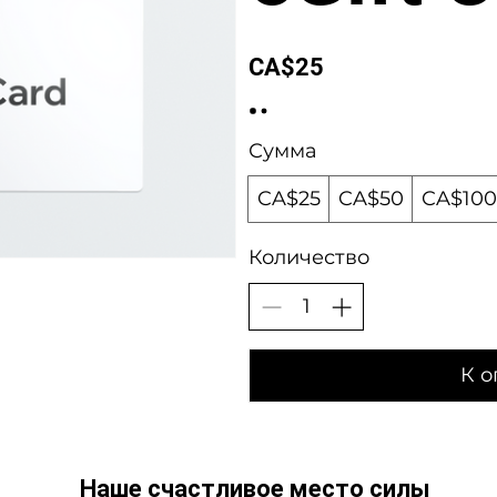
CA$25
Сумма
CA$25
CA$50
CA$100
Количество
К о
Наше счастливое место силы