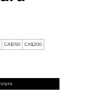
CA$150
CA$200
плате